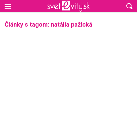
Preskočiť na hlavný obsah
Články s tagom: natália pažická