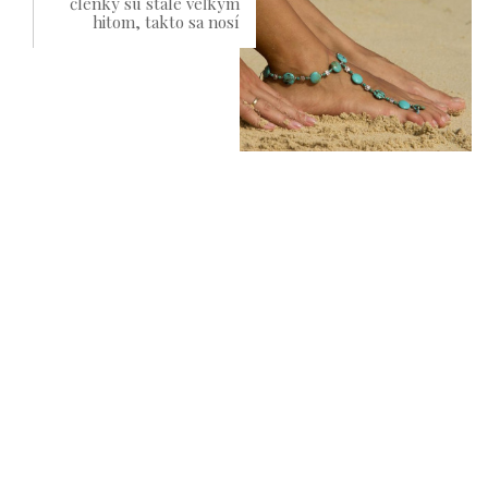
členky sú stále veľkým
hitom, takto sa nosí