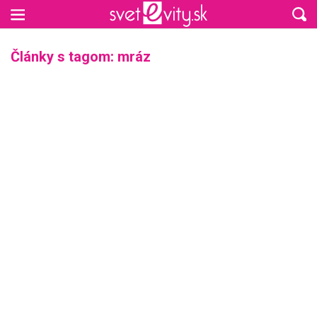
Preskočiť na hlavný obsah
Články s tagom: mráz