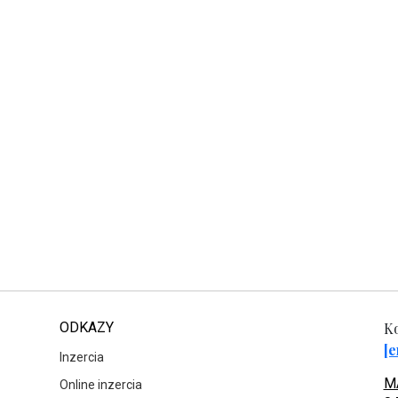
ODKAZY
Ko
[e
Inzercia
MA
Online inzercia