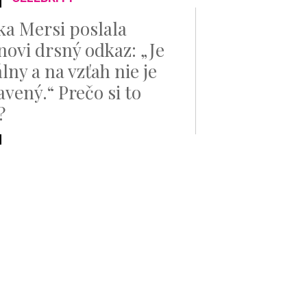
ka Mersi poslala
novi drsný odkaz: „Je
lny a na vzťah nie je
avený.“ Prečo si to
?