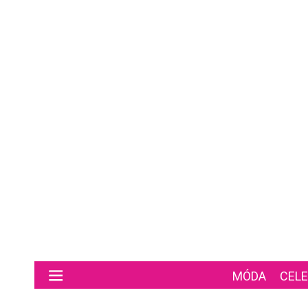
Preskočiť na hlavný obsah
MÓDA
CELE