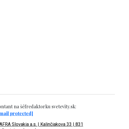
ntant na šéfredaktorku svetevity.sk:
mail protected]
FRA Slovakia a.s. | Kalinčiakova 33 | 831