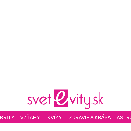
BRITY
VZŤAHY
KVÍZY
ZDRAVIE A KRÁSA
ASTR