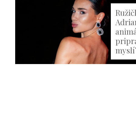
Ružič
Adria
animá
pripr
myslí