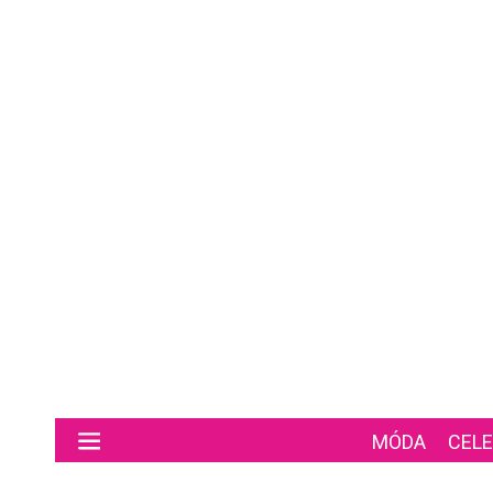
Preskočiť na hlavný obsah
MÓDA
CELE