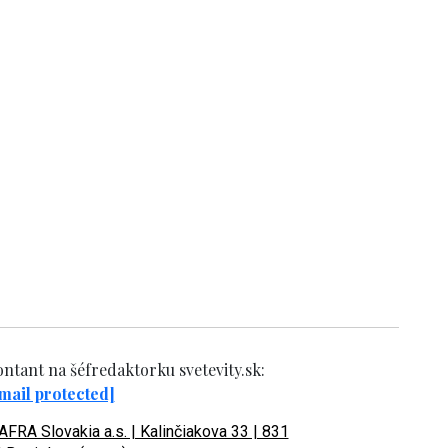
ntant na šéfredaktorku svetevity.sk:
mail protected]
FRA Slovakia a.s. | Kalinčiakova 33 | 831