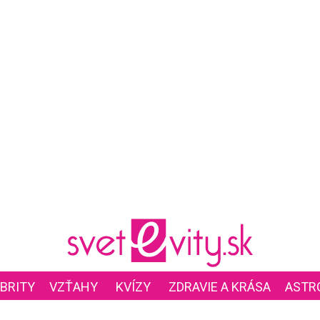
BRITY
VZŤAHY
KVÍZY
ZDRAVIE A KRÁSA
ASTR