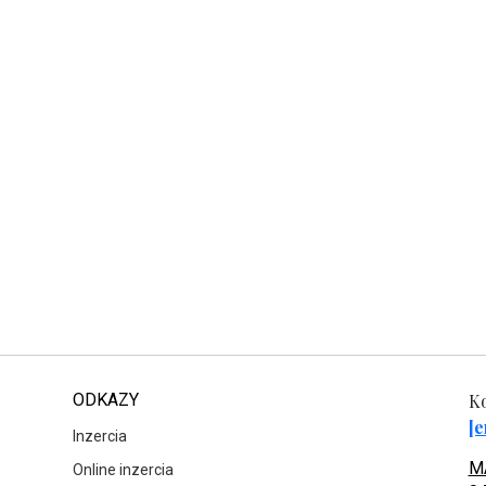
ODKAZY
Ko
[e
Inzercia
MA
Online inzercia