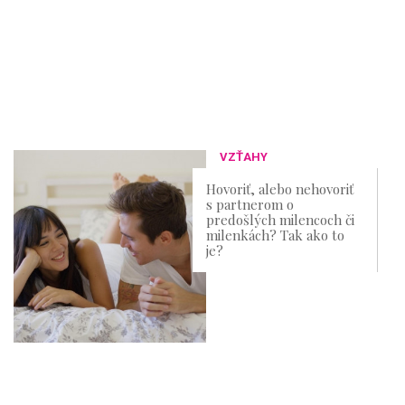
VZŤAHY
Hovoriť, alebo nehovoriť
s partnerom o
predošlých milencoch či
milenkách? Tak ako to
je?