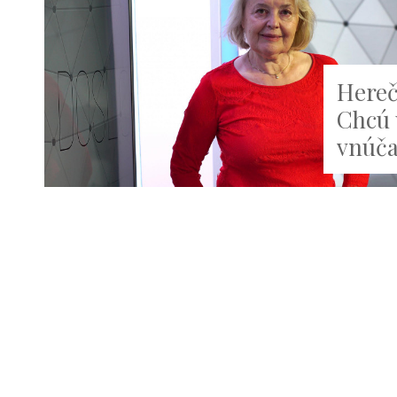
Hereč
Chcú 
vnúča