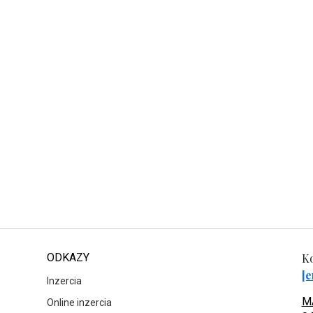
ODKAZY
Ko
[e
Inzercia
MA
Online inzercia