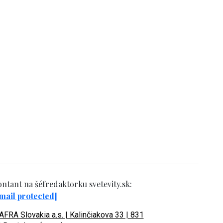
ntant na šéfredaktorku svetevity.sk:
mail protected]
FRA Slovakia a.s. | Kalinčiakova 33 | 831