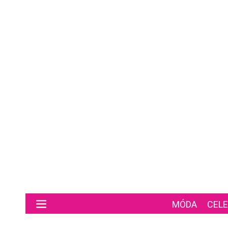
Preskočiť na hlavný obsah
MÓDA
CELE