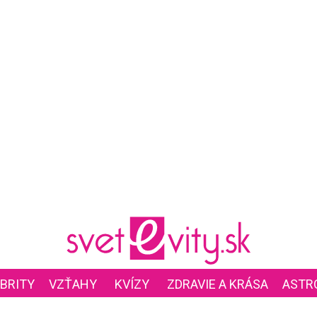
BRITY
VZŤAHY
KVÍZY
ZDRAVIE A KRÁSA
ASTR