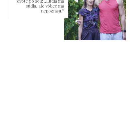
živote po šou: „Ľudia ma
súdia, ale vôbec ma
nepoznajú.“