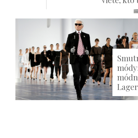
Smutn
módy:
módny
Lager