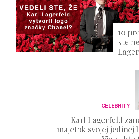
10 pr
ste ne
Lager
CELEBRITY
Karl Lagerfeld zan
majetok svojej jedinej 
Viete, kto 