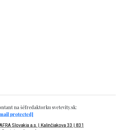
ntant na šéfredaktorku svetevity.sk:
mail protected]
FRA Slovakia a.s. | Kalinčiakova 33 | 831