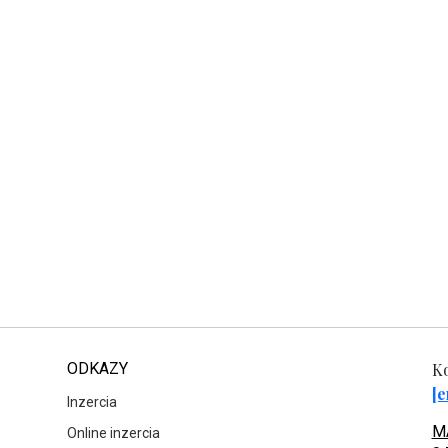
ODKAZY
Ko
[e
Inzercia
MA
Online inzercia