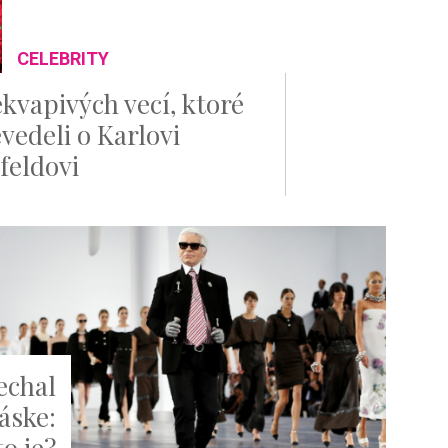
CELEBRITY
ekvapivých vecí, ktoré
vedeli o Karlovi
feldovi
echal
láske:
to je?