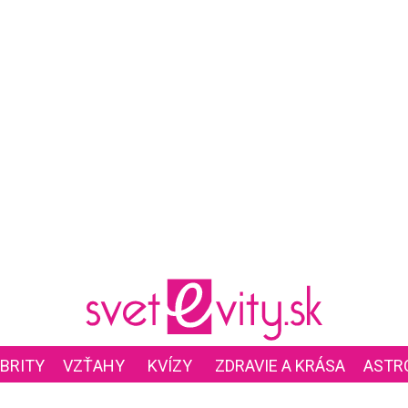
BRITY
VZŤAHY
KVÍZY
ZDRAVIE A KRÁSA
ASTR