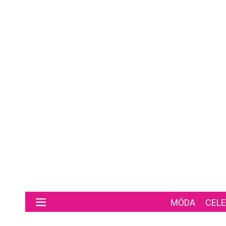
Preskočiť na hlavný obsah
MÓDA
CELE