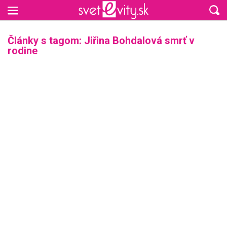
Preskočiť na hlavný obsah
Články s tagom: Jiřina Bohdalová smrť v
rodine