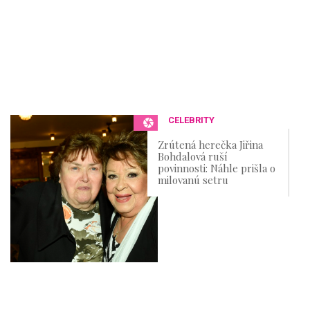
CELEBRITY
Zrútená herečka Jiřina
Bohdalová ruší
povinnosti: Náhle prišla o
milovanú setru