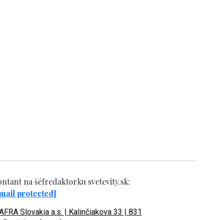
ntant na šéfredaktorku svetevity.sk:
mail protected]
FRA Slovakia a.s. | Kalinčiakova 33 | 831