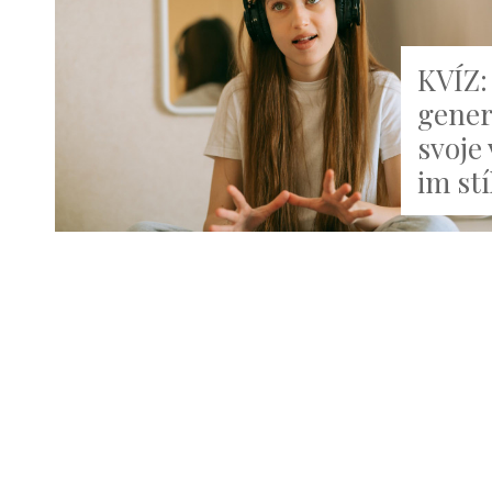
KVÍZ:
gener
svoje 
im st