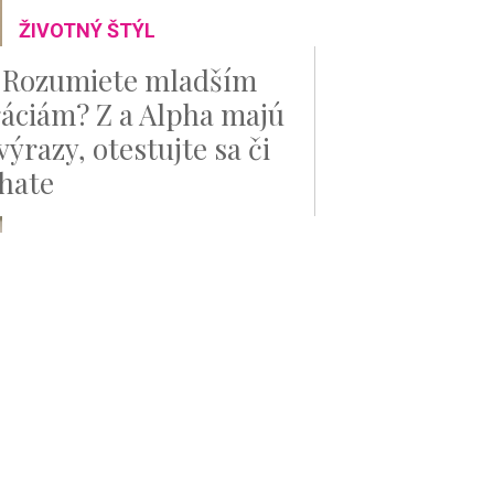
ŽIVOTNÝ ŠTÝL
 Rozumiete mladším
áciám? Z a Alpha majú
výrazy, otestujte sa či
íhate