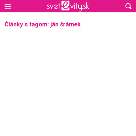
Preskočiť na hlavný obsah
Články s tagom: ján šrámek