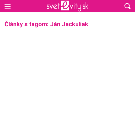
Preskočiť na hlavný obsah
Články s tagom: Ján Jackuliak