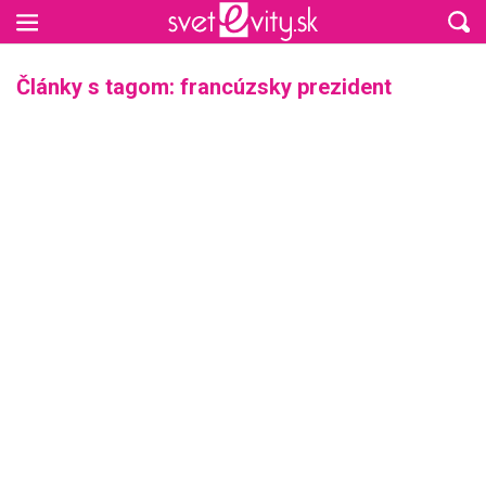
Preskočiť na hlavný obsah
Články s tagom: francúzsky prezident