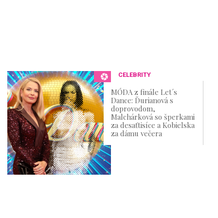
CELEBRITY
MÓDA z finále Let´s
Dance: Ďurianová s
doprovodom,
Malchárková so šperkami
za desaťtisíce a Kobielska
za dámu večera