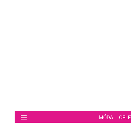
Preskočiť na hlavný obsah
MÓDA
CELE