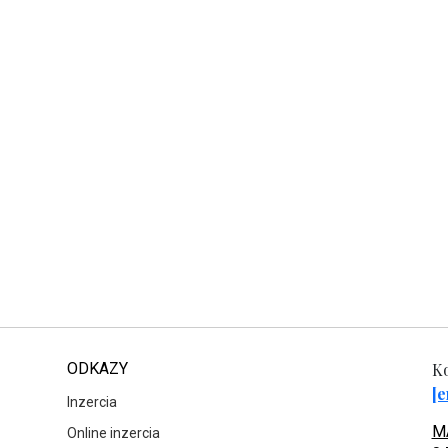
ODKAZY
Ko
[e
Inzercia
MA
Online inzercia