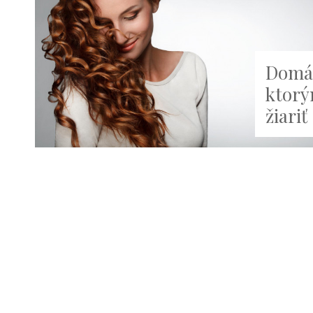
Domác
ktorý
žiariť