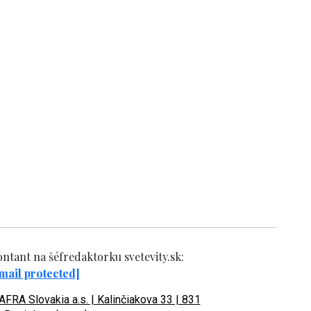
ntant na šéfredaktorku svetevity.sk:
mail protected]
FRA Slovakia a.s. | Kalinčiakova 33 | 831