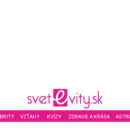
BRITY
VZŤAHY
KVÍZY
ZDRAVIE A KRÁSA
ASTR