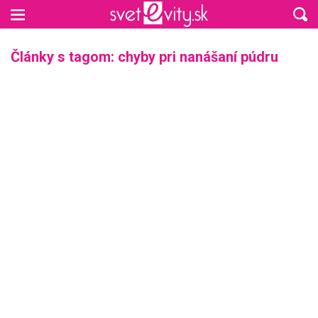
Preskočiť na hlavný obsah
Články s tagom: chyby pri nanášaní púdru