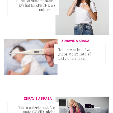
Ľudia sa stále nenaučili
kýchať BEZPEČNE a s
noblesou!
ZDRAVIE A KRÁSA
Neberte ju hneď za
„nepriateľa“. Toto sú
fakty o horúčke
ZDRAVIE A KRÁSA
Takto môžete zistiť, či
máte COVID, alebo