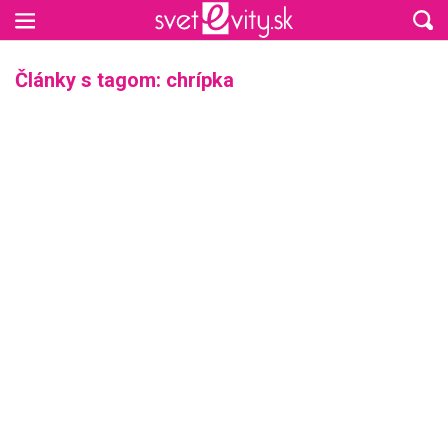
Preskočiť na hlavný obsah
Články s tagom: chrípka