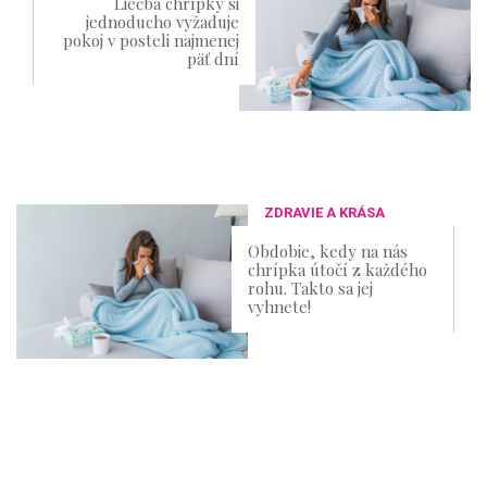
Liečba chrípky si
jednoducho vyžaduje
pokoj v posteli najmenej
päť dní
ZDRAVIE A KRÁSA
Obdobie, kedy na nás
chrípka útočí z každého
rohu. Takto sa jej
vyhnete!