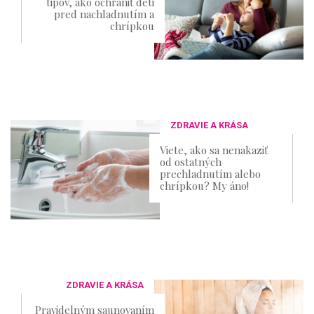
tipov, ako ochrániť deti
pred nachladnutím a
chrípkou
ZDRAVIE A KRÁSA
Viete, ako sa nenakaziť
od ostatných
prechladnutím alebo
chrípkou? My áno!
ZDRAVIE A KRÁSA
Pravidelným saunovaním