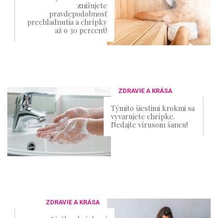
znižujete
pravdepodobnosť
prechladnutia a chrípky
až o 30 percent!
ZDRAVIE A KRÁSA
Týmito šiestimi krokmi sa
vyvarujete chrípke.
Nedajte vírusom šancu!
ZDRAVIE A KRÁSA