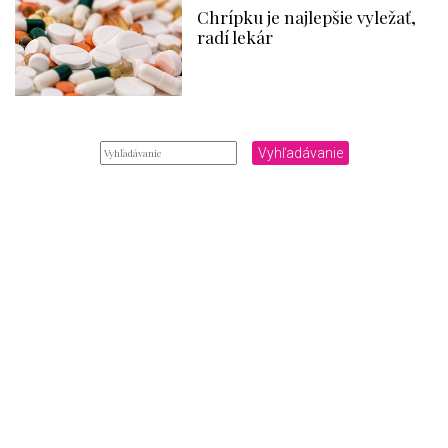
Chrípku je najlepšie vyležať,
radí lekár
Vyhľadávanie