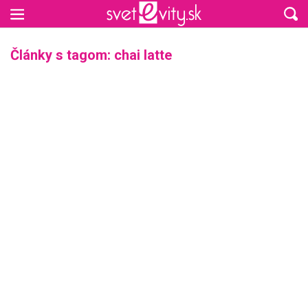
Preskočiť na hlavný obsah
Články s tagom: chai latte