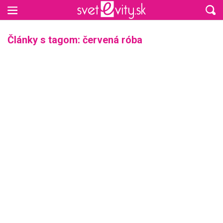
Preskočiť na hlavný obsah
Články s tagom: červená róba