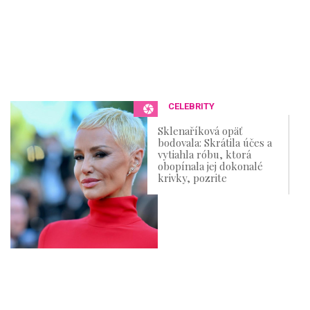
CELEBRITY
Sklenaříková opäť
bodovala: Skrátila účes a
vytiahla róbu, ktorá
obopínala jej dokonalé
krivky, pozrite