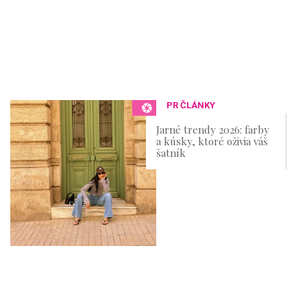
PR ČLÁNKY
Jarné trendy 2026: farby
a kúsky, ktoré oživia váš
šatník