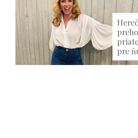
Hereč
preho
priate
pre ň