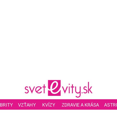
BRITY
VZŤAHY
KVÍZY
ZDRAVIE A KRÁSA
ASTR