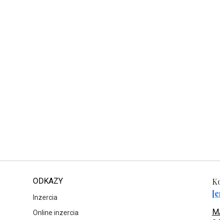
ODKAZY
Ko
[e
Inzercia
MA
Online inzercia