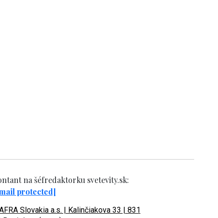
ntant na šéfredaktorku svetevity.sk:
mail protected]
FRA Slovakia a.s. | Kalinčiakova 33 | 831