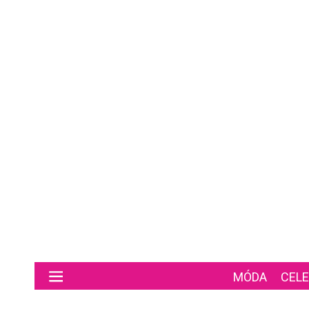
Preskočiť na hlavný obsah
MÓDA
CELE