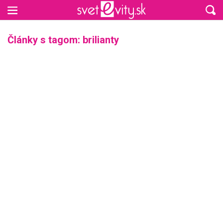
Preskočiť na hlavný obsah
Články s tagom: brilianty