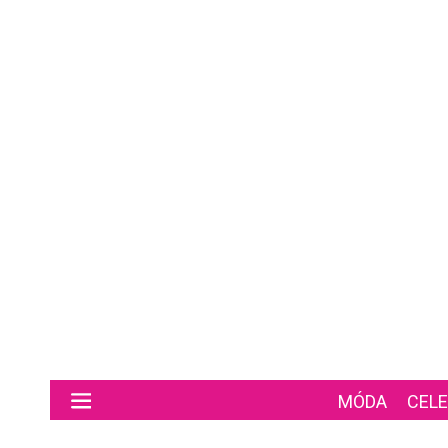
Preskočiť na hlavný obsah
MÓDA
CELE