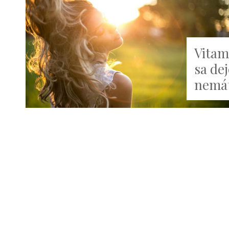
Vitam
sa dej
nemát