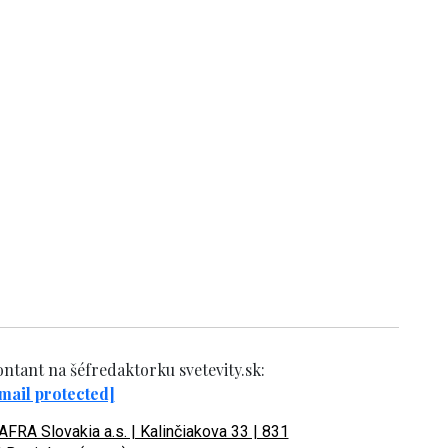
ntant na šéfredaktorku svetevity.sk:
mail protected]
FRA Slovakia a.s. | Kalinčiakova 33 | 831