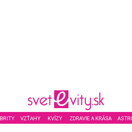
BRITY
VZŤAHY
KVÍZY
ZDRAVIE A KRÁSA
ASTR