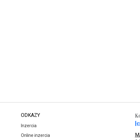
ODKAZY
Ko
[e
Inzercia
MA
Online inzercia