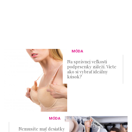
MÓDA
Na správnej veľkosti
podprsenky záleží. Viete
ako si vybrať ideálny
kúsok?
MÓDA
Nemusíte mať desiatky