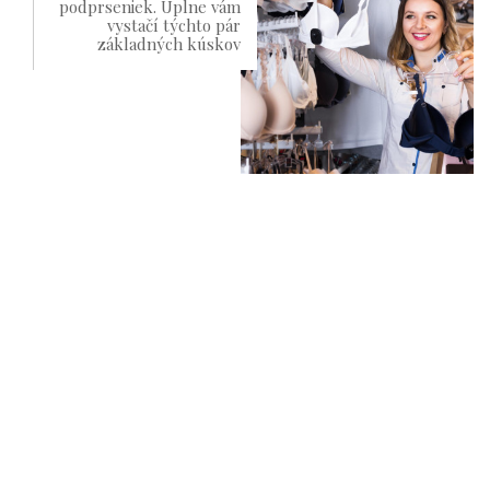
podprseniek. Úplne vám
vystačí týchto pár
základných kúskov