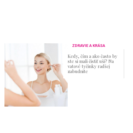
ZDRAVIE A KRÁSA
Kedy, čím a ako často by
ste si mali čistiť uši? Na
vatové tyčinky radšej
zabudnite