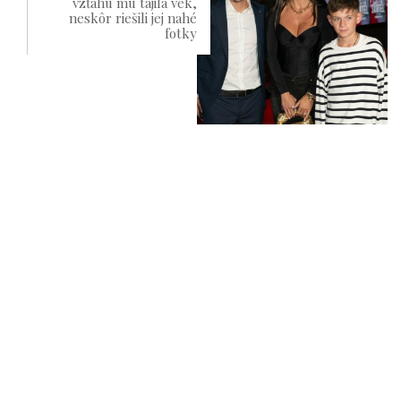
vzťahu mu tajila vek,
neskôr riešili jej nahé
fotky