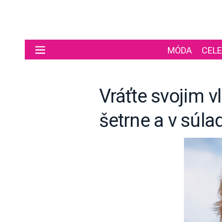
Preskočiť na hlavný obsah
MÓDA
CELE
Vráťte svojim v
šetrne a v súla