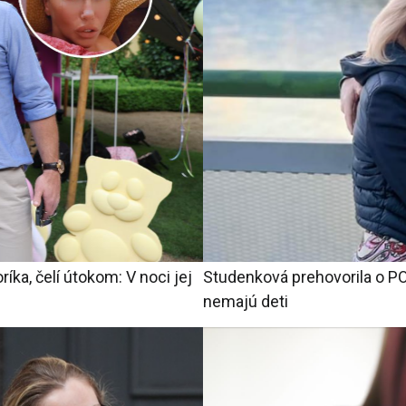
íka, čelí útokom: V noci jej
Studenková prehovorila o P
nemajú deti