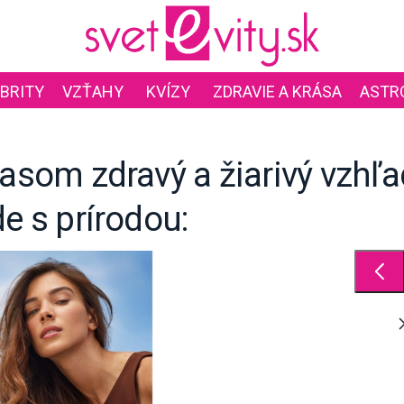
BRITY
VZŤAHY
KVÍZY
ZDRAVIE A KRÁSA
ASTR
lasom zdravý a žiarivý vzhľa
de s prírodou: