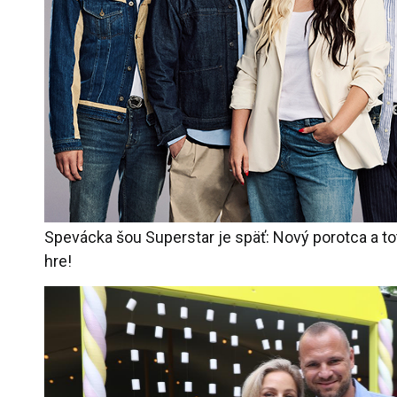
Spevácka šou Superstar je späť: Nový porotca a tot
hre!