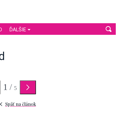
O
ĎALŠIE
d
1
/
5
Späť na článok