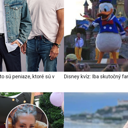
o sú peniaze, ktoré sú v
Disney kvíz: Iba skutočný fa