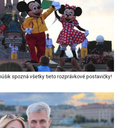
núšik spozná všetky tieto rozprávkové postavičky!