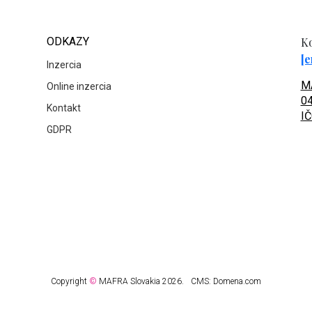
ODKAZY
Ko
[e
Inzercia
MA
Online inzercia
04
Kontakt
IČ
GDPR
Copyright
©
MAFRA Slovakia 2026.
CMS:
Domena.com