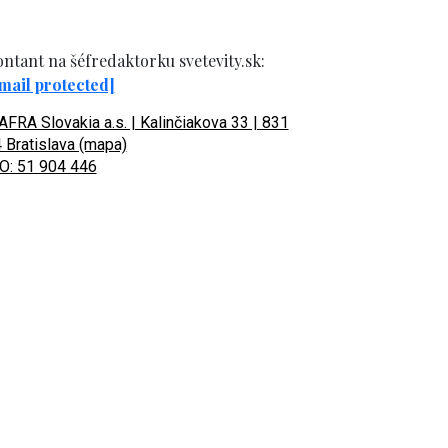
ntant na šéfredaktorku svetevity.sk:
mail protected]
FRA Slovakia a.s. | Kalinčiakova 33 | 831
 Bratislava (mapa)
O: 51 904 446