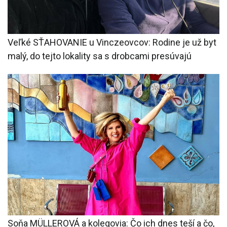
Veľké SŤAHOVANIE u Vinczeovcov: Rodine je už byt
malý, do tejto lokality sa s drobcami presúvajú
Soňa MÜLLEROVÁ a kolegovia: Čo ich dnes teší a čo,