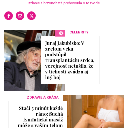
#daniela brzonohatá prehovorila o rozvode
CELEBRITY
Juraj Jakubisko: V
zrelom veku
podstúpil
transplantáciu srdca,
verejnosť netušila, že
v tichosti zvádza aj
iný boj
ZDRAVIE A KRÁSA
Stačí 5 minút každé
ráno: Suchá
lymfatická masáž
môže s vaším telom