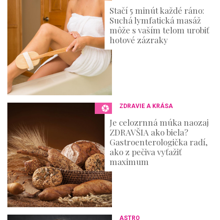
Stačí 5 minút každé ráno:
Suchá lymfatická masáž
môže s vaším telom urobiť
hotové zázraky
ZDRAVIE A KRÁSA
Je celozrnná múka naozaj
ZDRAVŠIA ako biela?
Gastroenterologička radí,
ako z pečiva vyťažiť
maximum
ASTRO