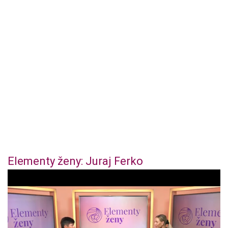
Elementy ženy: Juraj Ferko
0
o
f
4
4
m
i