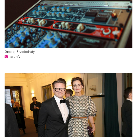
Ondrej Brzobohatý
archív