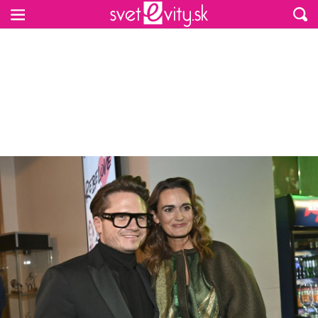
Preskočiť na hlavný obsah