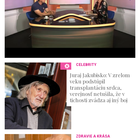
n
u
t
e
s
,
3
6
s
e
c
o
n
CELEBRITY
d
s
Juraj Jakubisko: V zrelom
veku podstúpil
transplantáciu srdca,
verejnosť netušila, že v
tichosti zvádza aj iný boj
ZDRAVIE A KRÁSA