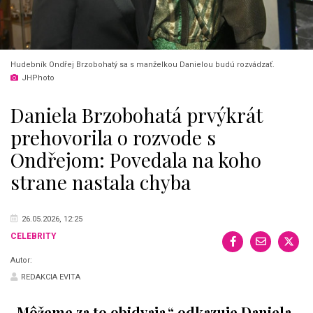
Hudebník Ondřej Brzobohatý sa s manželkou Danielou budú rozvádzať.
JHPhoto
Daniela Brzobohatá prvýkrát
prehovorila o rozvode s
Ondřejom: Povedala na koho
strane nastala chyba
26.05.2026, 12:25
CELEBRITY
Autor:
REDAKCIA EVITA
„Môžeme za to obidvaja,“
odkazuje Daniela