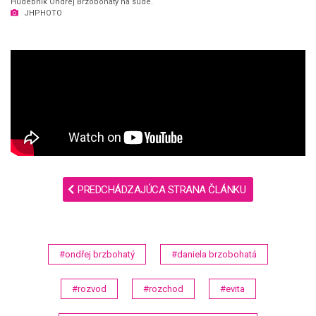
Hudebník Ondřej Brzobohatý na súde.
JHPHOTO
PREDCHÁDZAJÚCA STRANA ČLÁNKU
#ondřej brzbohatý
#daniela brzobohatá
#rozvod
#rozchod
#evita