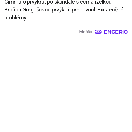
Cimmaro prvýkrát po škandále s ecmanželkou
Broňou Gregušovou prvýkrát prehovoril: Existenčné
problémy