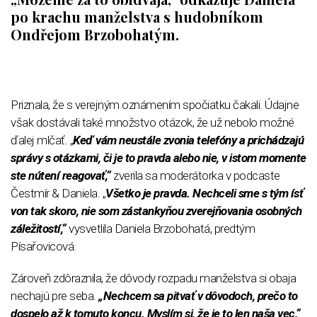
po krachu manželstva s hudobníkom
Ondřejom Brzobohatým.
Priznala, že s verejným oznámením spočiatku čakali. Údajne
však dostávali také množstvo otázok, že už nebolo možné
ďalej mlčať. „
Keď vám neustále zvonia telefóny a prichádzajú
správy s otázkami, či je to pravda alebo nie, v istom momente
ste nútení reagovať,“
zverila sa moderátorka v podcaste
Čestmír & Daniela. „
Všetko je pravda. Nechceli sme s tým ísť
von tak skoro, nie som zástankyňou zverejňovania osobných
záležitostí,“
vysvetlila Daniela Brzobohatá, predtým
Písařovicová.
Zároveň zdôraznila, že dôvody rozpadu manželstva si obaja
nechajú pre seba.
„Nechcem sa pitvať v dôvodoch, prečo to
dospelo až k tomuto koncu. Myslím si, že je to len naša vec,“