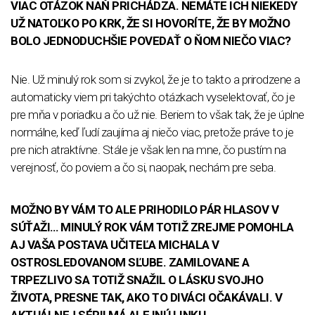
VIAC OTÁZOK NAŇ PRICHÁDZA. NEMÁTE ICH NIEKEDY
UŽ NATOĽKO PO KRK, ŽE SI HOVORÍTE, ŽE BY MOŽNO
BOLO JEDNODUCHŠIE POVEDAŤ O ŇOM NIEČO VIAC?
Nie. Už minulý rok som si zvykol, že je to takto a prirodzene a
automaticky viem pri takýchto otázkach vyselektovať, čo je
pre mňa v poriadku a čo už nie. Beriem to však tak, že je úplne
normálne, keď ľudí zaujíma aj niečo viac, pretože práve to je
pre nich atraktívne. Stále je však len na mne, čo pustím na
verejnosť, čo poviem a čo si, naopak, nechám pre seba.
MOŽNO BY VÁM TO ALE PRIHODILO PÁR HLASOV V
SÚŤAŽI… MINULÝ ROK VÁM TOTIŽ ZREJME POMOHLA
AJ VAŠA POSTAVA UČITEĽA MICHALA V
OSTROSLEDOVANOM SĽUBE. ZAMILOVANE A
TRPEZLIVO SA TOTIŽ SNAŽIL O LÁSKU SVOJHO
ŽIVOTA, PRESNE TAK, AKO TO DIVÁCI OČAKÁVALI. V
AKTUÁLNEJ SÉRII MÁ ALE INÚ LINKU…