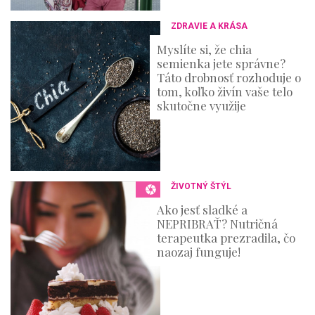
ZDRAVIE A KRÁSA
Myslíte si, že chia
semienka jete správne?
Táto drobnosť rozhoduje o
tom, koľko živín vaše telo
skutočne využije
ŽIVOTNÝ ŠTÝL
Ako jesť sladké a
NEPRIBRAŤ? Nutričná
terapeutka prezradila, čo
naozaj funguje!