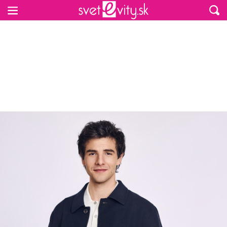
Preskočiť na hlavný obsah