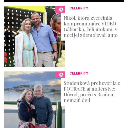
o
n
CELEBRITY
d
s
Nikol, ktorá zverejnila
kompromitujúce VIDEO
Gáboríka, čelí útokom: V
noci jej zdemolovali auto
CELEBRITY
Studenková prehovorila o
POTRATE aj materstve:
Dôvod, prečo s Braňom
nemajú deti