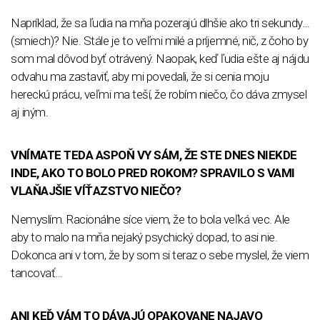
Napríklad, že sa ľudia na mňa pozerajú dlhšie ako tri sekundy…
(smiech)? Nie. Stále je to veľmi milé a príjemné, nič, z čoho by
som mal dôvod byť otrávený. Naopak, keď ľudia ešte aj nájdu
odvahu ma zastaviť, aby mi povedali, že si cenia moju
hereckú prácu, veľmi ma teší, že robím niečo, čo dáva zmysel
aj iným.
VNÍMATE TEDA ASPOŇ VY SÁM, ŽE STE DNES NIEKDE
INDE, AKO TO BOLO PRED ROKOM? SPRAVILO S VAMI
VLAŇAJŠIE VÍŤAZSTVO NIEČO?
Nemyslím. Racionálne síce viem, že to bola veľká vec. Ale
aby to malo na mňa nejaký psychický dopad, to asi nie.
Dokonca ani v tom, že by som si teraz o sebe myslel, že viem
tancovať...
ANI KEĎ VÁM TO DÁVAJÚ OPAKOVANE NAJAVO