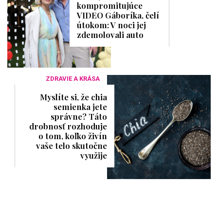
kompromitujúce
VIDEO Gáboríka, čelí
útokom: V noci jej
zdemolovali auto
ZDRAVIE A KRÁSA
Myslíte si, že chia
semienka jete
správne? Táto
drobnosť rozhoduje
o tom, koľko živín
vaše telo skutočne
využije