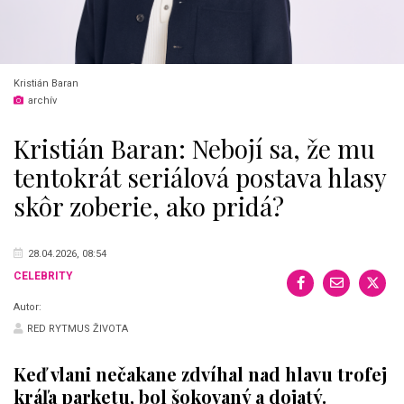
Kristián Baran
archív
Kristián Baran: Nebojí sa, že mu
tentokrát seriálová postava hlasy
skôr zoberie, ako pridá?
28.04.2026, 08:54
CELEBRITY
Autor:
RED RYTMUS ŽIVOTA
Keď vlani nečakane zdvíhal nad hlavu trofej
kráľa parketu, bol šokovaný a dojatý.