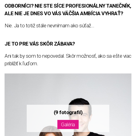
ODBORNÍCI? NIE STE SÍCE PROFESIONÁLNY TANEČNÍK,
ALE NIE JE DNES VO VÁS VÄČŠIA AMBÍCIA VYHRAŤ?
Nie. Ja to totiž stále nevnímam ako súťaž…
JE TO PRE VÁS SKÔR ZÁBAVA?
Ani tak by som to nepovedal. Skôr možnosť, ako sa ešte viac
priblížiť k ľuďom.