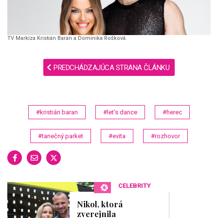
TV Markíza Kristián Baran a Dominika Rošková.
PREDCHÁDZAJÚCA STRANA ČLÁNKU
#kristián baran
#let's dance
#herec
#tanečný parket
#evita
#rozhovor
CELEBRITY
Nikol, ktorá
zverejnila