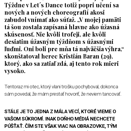
Týždne v Let´s Dance totiž popri učení sa
nových a nových choreografií akosi
zabudol vnímať ako súťaž. „V mojej pamäti
tá šou zostala zapísaná hlavne ako úžasná
skúsenosť. Nie kvôli trofeji, ale kvôli
desiatim úžasným týždňom s úžasnými
ľuďmi. Oni boli pre mňa tá najväčšia výhra,“
skonštatoval herec Kristián Baran (29),
ktorý, ako sa zatiaľ zdá, aj tento rok mieri
vysoko.
Tentoraz mi otec, ktorý vlani trošku pochyboval, dokonca
sám povedal, že mám prestať hovoriť, že neviem tancovať.
STÁLE JE TO JEDNA Z MÁLA VECÍ, KTORÉ VIEME O
VAŠOM SÚKROMÍ. INAK DOŇHO MÉDIÁ NECHCETE
PÚŠŤAŤ. ČÍM STE VŠAK VIAC NA OBRAZOVKE, TÝM