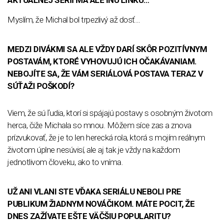
Myslím, že Michal bol trpezlivý až dosť…
MEDZI DIVÁKMI SA ALE VŽDY DARÍ SKÔR POZITÍVNYM
POSTAVÁM, KTORÉ VYHOVUJÚ ICH OČAKÁVANIAM.
NEBOJÍTE SA, ŽE VÁM SERIÁLOVÁ POSTAVA TERAZ V
SÚŤAŽI POŠKODÍ?
Viem, že sú ľudia, ktorí si spájajú postavy s osobným životom
herca, čiže Michala so mnou. Môžem síce zas a znova
prízvukovať, že je to len herecká rola, ktorá s mojím reálnym
životom úplne nesúvisí, ale aj tak je vždy na každom
jednotlivom človeku, ako to vníma.
UŽ ANI VLANI STE VĎAKA SERIÁLU NEBOLI PRE
PUBLIKUM ŽIADNYM NOVÁČIKOM. MÁTE POCIT, ŽE
DNES ZAŽÍVATE EŠTE VÄČŠIU POPULARITU?