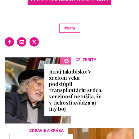
#evita
CELEBRITY
Juraj Jakubisko: V
zrelom veku
podstúpil
transplantáciu srdca,
verejnosť netušila, že
v tichosti zvádza aj
iný boj
ZDRAVIE A KRÁSA