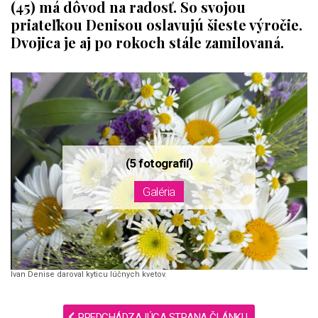
(45) má dôvod na radosť. So svojou
priateľkou Denisou oslavujú šieste výročie.
Dvojica je aj po rokoch stále zamilovaná.
Ivan Denise daroval kyticu lúčnych kvetov.
PREDCHÁDZAJÚCA STRANA ČLÁNKU