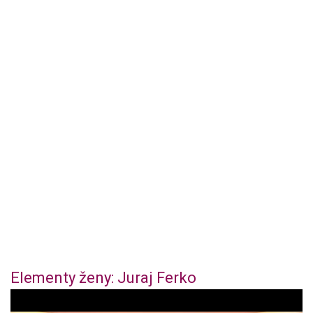
Elementy ženy: Juraj Ferko
0
o