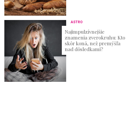
ASTRO
Najimpulzívnejšie
znamenia zverokruhu: Kto
skôr koná, než premýšľa
nad dôsledkami?