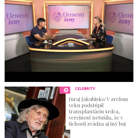
f
4
4
m
i
n
u
t
e
s
,
3
6
s
e
c
o
n
CELEBRITY
d
s
Juraj Jakubisko: V zrelom
veku podstúpil
transplantáciu srdca,
verejnosť netušila, že v
tichosti zvádza aj iný boj