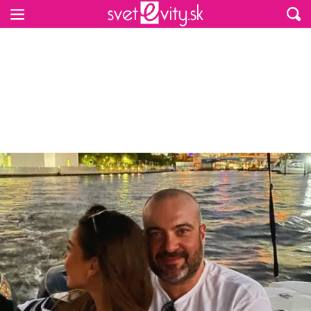
Preskočiť na hlavný obsah