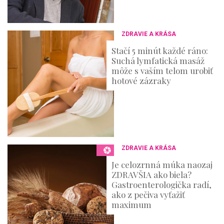
ZDRAVIE A KRÁSA
Stačí 5 minút každé ráno:
Suchá lymfatická masáž
môže s vaším telom urobiť
hotové zázraky
ZDRAVIE A KRÁSA
Je celozrnná múka naozaj
ZDRAVŠIA ako biela?
Gastroenterologička radí,
ako z pečiva vyťažiť
maximum