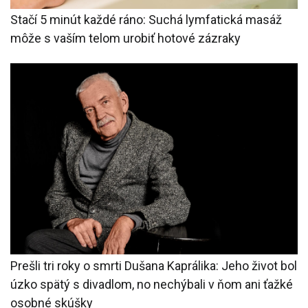
Stačí 5 minút každé ráno: Suchá lymfatická masáž
môže s vaším telom urobiť hotové zázraky
Prešli tri roky o smrti Dušana Kaprálika: Jeho život bol
úzko spätý s divadlom, no nechýbali v ňom ani ťažké
osobné skúšky