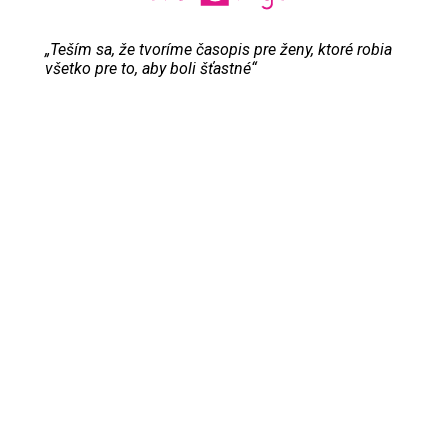
„Teším sa, že tvoríme časopis pre ženy, ktoré robia
všetko pre to, aby boli šťastné“
Evita Urbaníková
ODKAZY
Inzercia
Online inzercia
Kontakt
GDPR