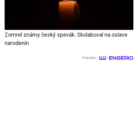
Zomrel známy český spevák: Skolaboval na oslave
narodenín