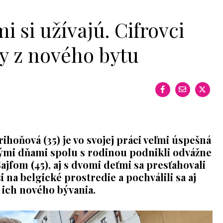
i si užívajú. Cifrovci
ky z nového bytu
ihoňová (35) je vo svojej práci veľmi úspešná
ými dňami spolu s rodinou podnikli odvážne
jfom (45), aj s dvomi deťmi sa presťahovali
i na belgické prostredie a pochválili sa aj
 ich nového bývania.