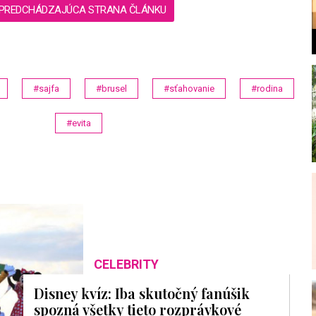
PREDCHÁDZAJÚCA STRANA ČLÁNKU
#sajfa
#brusel
#sťahovanie
#rodina
l
#evita
CELEBRITY
Disney kvíz: Iba skutočný fanúšik
spozná všetky tieto rozprávkové