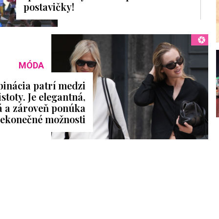
postavičky!
MÓDA
inácia patrí medzi
stoty. Je elegantná,
á a zároveň ponúka
ekonečné možnosti