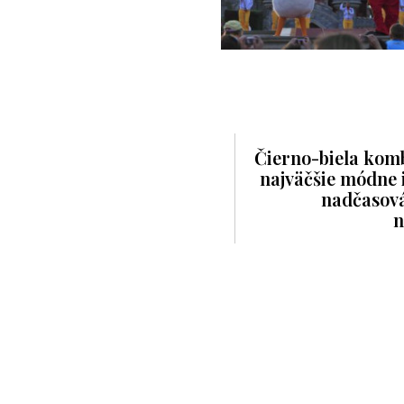
Čierno-biela komb
najväčšie módne i
nadčasov
n