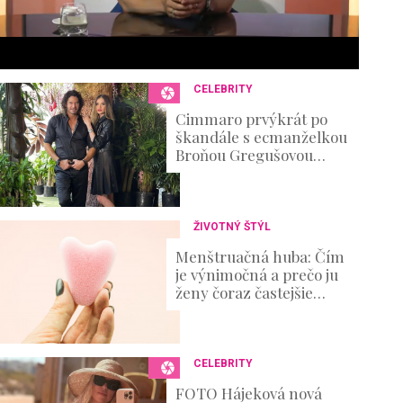
6
s
e
c
o
n
CELEBRITY
d
s
Cimmaro prvýkrát po
V
škandále s ecmanželkou
o
Broňou Gregušovou
u
prvýkrát prehovoril:
m
Existenčné problémy
e
0
%
ŽIVOTNÝ ŠTÝL
Menštruačná huba: Čím
je výnimočná a prečo ju
ženy čoraz častejšie
skúšajú?
CELEBRITY
FOTO Hájeková nová