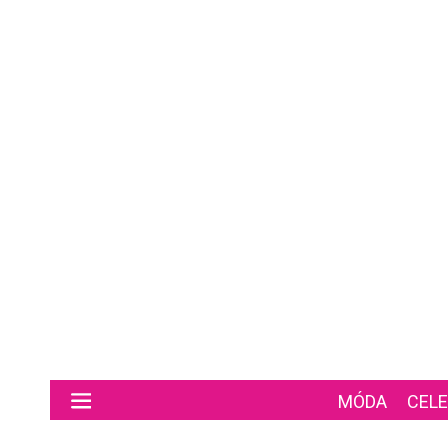
Preskočiť na hlavný obsah
MÓDA
CELE