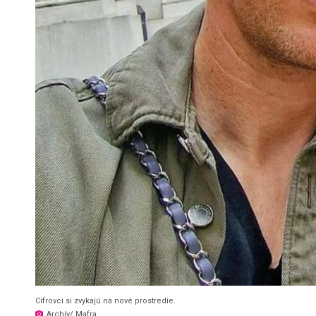
Cifrovci si zvykajú na nové prostredie.
Archív/ Mafra