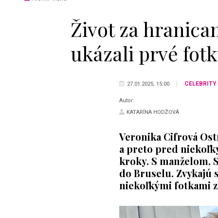
Život za hranicam
ukázali prvé fot
CELEBRITY
27.01.2025, 15:00
Autor:
KATARÍNA HODŽOVÁ
Veronika Cifrová Ostr
a preto pred niekoľk
kroky. S manželom, Sa
do Bruselu. Zvykajú s
niekoľkými fotkami z