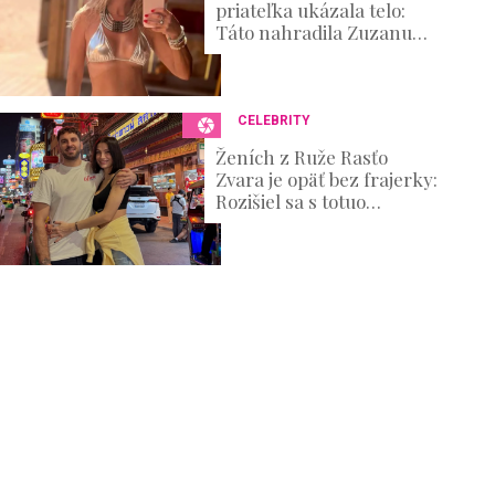
priateľka ukázala telo:
Táto nahradila Zuzanu
Belohorcovú
CELEBRITY
Ženích z Ruže Rasťo
Zvara je opäť bez frajerky:
Rozišiel sa s totuo
známou kráskou