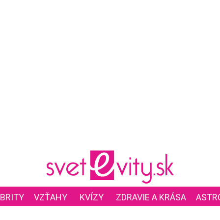
BRITY
VZŤAHY
KVÍZY
ZDRAVIE A KRÁSA
ASTR