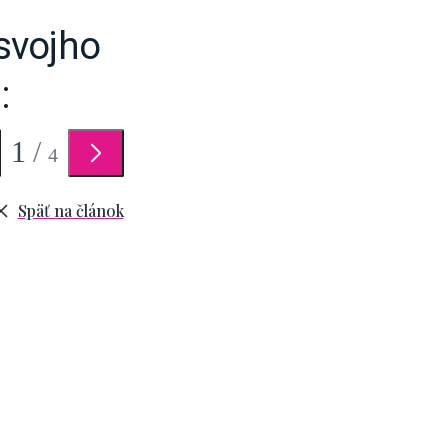
svojho
:
1
/
4
Späť na článok