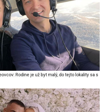
cov: Rodine je už byt malý, do tejto lokality sa s