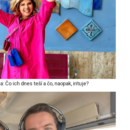
Čo ich dnes teší a čo, naopak, irituje?