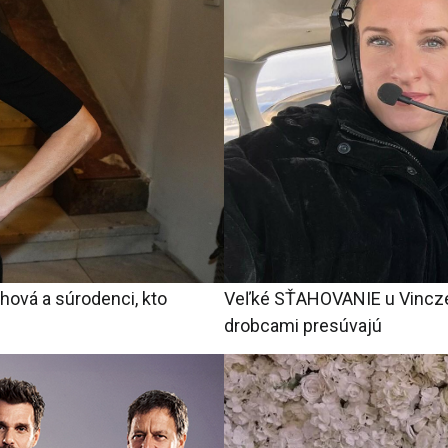
hová a súrodenci, kto
Veľké SŤAHOVANIE u Vinczeov
drobcami presúvajú