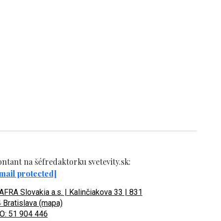
ntant na šéfredaktorku svetevity.sk:
mail protected]
FRA Slovakia a.s. | Kalinčiakova 33 | 831
 Bratislava (mapa)
O: 51 904 446