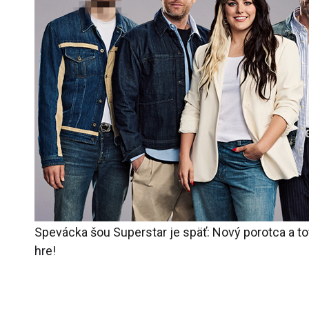
Spevácka šou Superstar je späť: Nový porotca a tot
hre!