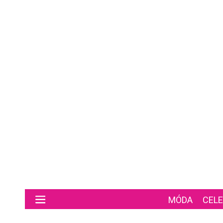
Preskočiť na hlavný obsah
MÓDA
CELE