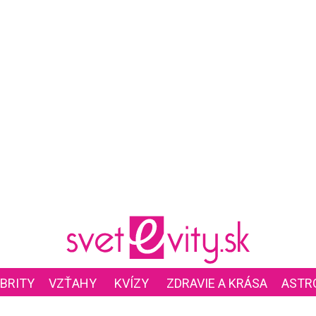
BRITY
VZŤAHY
KVÍZY
ZDRAVIE A KRÁSA
ASTR