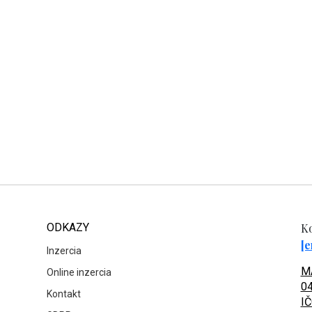
ODKAZY
Ko
[e
Inzercia
MA
Online inzercia
04
Kontakt
IČ