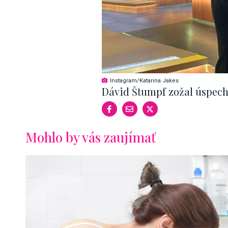
Instagram/Katarina Jakes
Dávid Štumpf zožal úspech
Mohlo by vás zaujímať