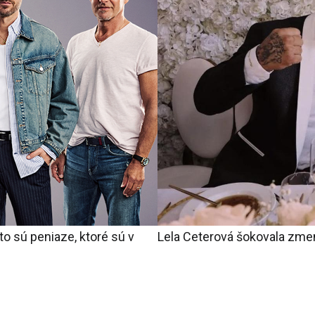
o sú peniaze, ktoré sú v
Lela Ceterová šokovala zme