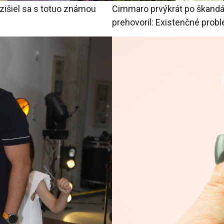
ozišiel sa s totuo známou
Cimmaro prvýkrát po škandá
prehovoril: Existenčné prob