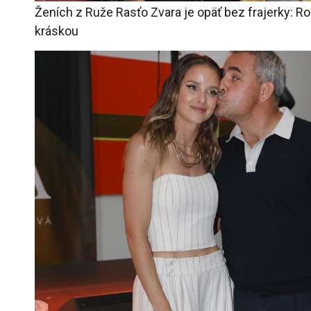
Ženích z Ruže Rasťo Zvara je opäť bez frajerky: R
kráskou