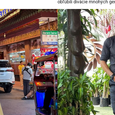
obľúbili divácie mnohých ge