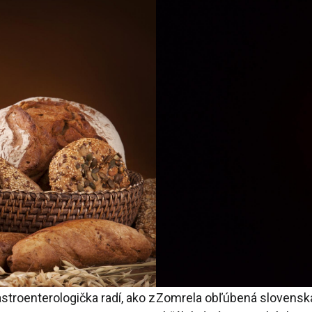
troenterologička radí, ako z
Zomrela obľúbená slovenská 