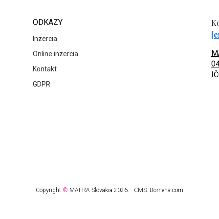
ODKAZY
Ko
[e
Inzercia
MA
Online inzercia
04
Kontakt
IČ
GDPR
Copyright
©
MAFRA Slovakia 2026.
CMS:
Domena.com