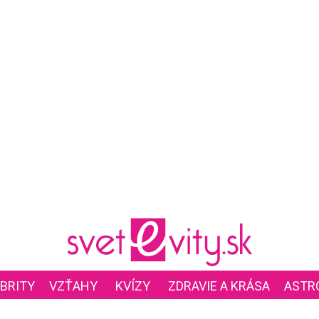
BRITY
VZŤAHY
KVÍZY
ZDRAVIE A KRÁSA
ASTR