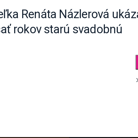
ľka Renáta Názlerová ukáz
sať rokov starú svadobnú