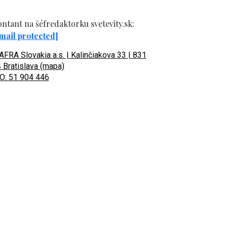
ntant na šéfredaktorku svetevity.sk:
mail protected]
FRA Slovakia a.s. | Kalinčiakova 33 | 831
 Bratislava (mapa)
O: 51 904 446