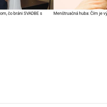
tom, čo bráni SVADBE s
Menštruačná huba: Čím je vý