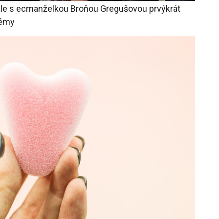
le s ecmanželkou Broňou Gregušovou prvýkrát
lémy