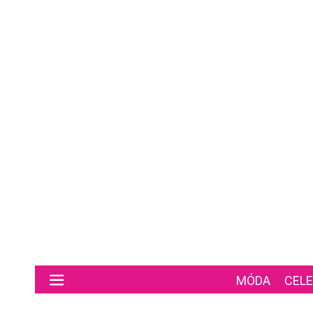
Preskočiť na hlavný obsah
MÓDA
CELE