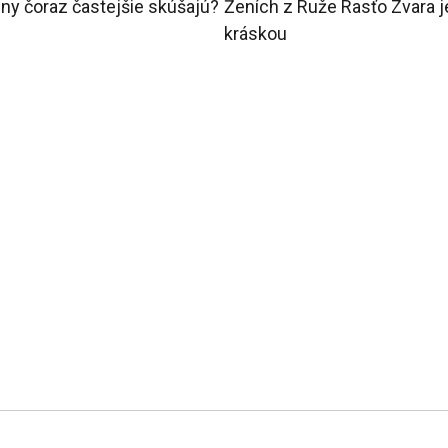
ny čoraz častejšie skúšajú?
Ženích z Ruže Rasťo Zvara je
kráskou