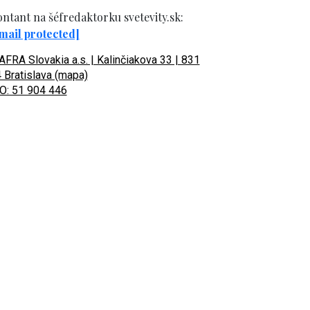
ntant na šéfredaktorku svetevity.sk:
mail protected]
FRA Slovakia a.s. | Kalinčiakova 33 | 831
 Bratislava (mapa)
O: 51 904 446