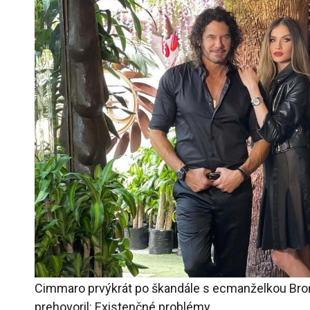
Cimmaro prvýkrát po škandále s ecmanželkou Bro
prehovoril: Existenčné problémy