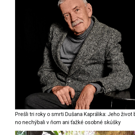
Prešli tri roky o smrti Dušana Kaprálika: Jeho život
no nechýbali v ňom ani ťažké osobné skúšky