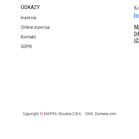
ODKAZY
Ko
[e
Inzercia
MA
Online inzercia
04
Kontakt
IČ
GDPR
Copyright
©
MAFRA Slovakia 2026.
CMS:
Domena.com