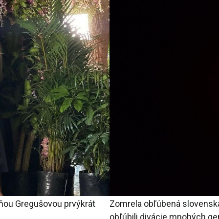
ňou Gregušovou prvýkrát
Zomrela obľúbená slovenská 
obľúbili divácie mnohých ge