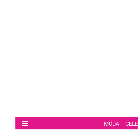
Preskočiť na hlavný obsah
MÓDA
CELE