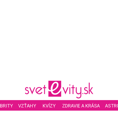
BRITY
VZŤAHY
KVÍZY
ZDRAVIE A KRÁSA
ASTR