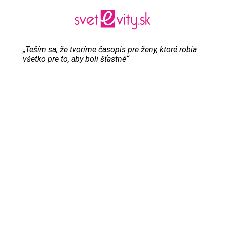
„Teším sa, že tvoríme časopis pre ženy, ktoré robia
všetko pre to, aby boli šťastné“
Evita Urbaníková
ODKAZY
Inzercia
Online inzercia