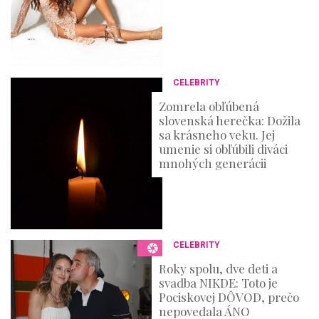
CELEBRITY
Zomrela obľúbená
slovenská herečka: Dožila
sa krásneho veku. Jej
umenie si obľúbili diváci
mnohých generácii
CELEBRITY
Roky spolu, dve deti a
svadba NIKDE: Toto je
Pociskovej DÔVOD, prečo
nepovedala ÁNO