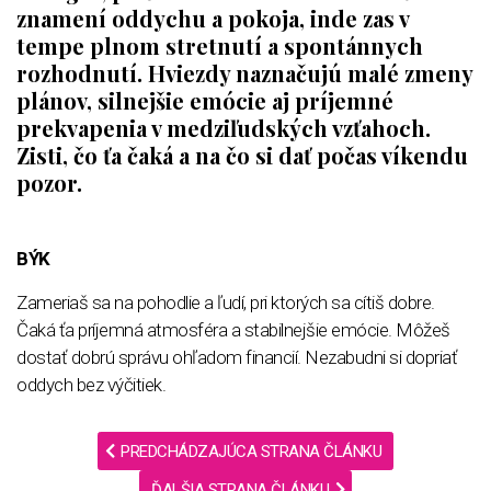
znamení oddychu a pokoja, inde zas v
tempe plnom stretnutí a spontánnych
rozhodnutí. Hviezdy naznačujú malé zmeny
plánov, silnejšie emócie aj príjemné
prekvapenia v medziľudských vzťahoch.
Zisti, čo ťa čaká a na čo si dať počas víkendu
pozor.
BÝK
Zameriaš sa na pohodlie a ľudí, pri ktorých sa cítiš dobre.
Čaká ťa príjemná atmosféra a stabilnejšie emócie. Môžeš
dostať dobrú správu ohľadom financií. Nezabudni si dopriať
oddych bez výčitiek.
PREDCHÁDZAJÚCA STRANA ČLÁNKU
ĎALŠIA STRANA ČLÁNKU