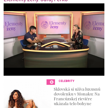
0
o
f
4
4
m
i
n
u
t
e
s
,
3
6
s
e
c
o
n
CELEBRITY
d
s
Sklovská si užíva luxusnú
dovolenku v Monaku: Na
Francúzskej rieviére
ukázala telo bohyne