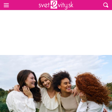
Preskočiť na hlavný obsah