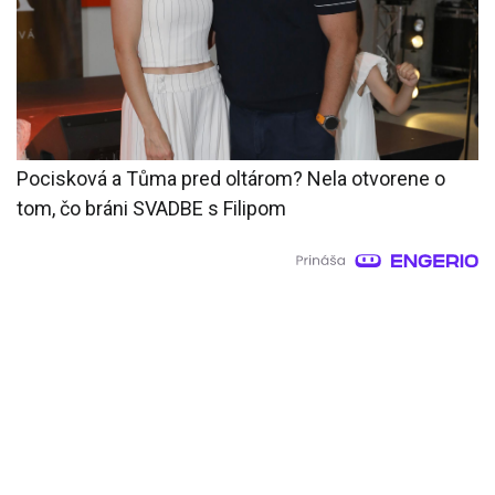
Pocisková a Tůma pred oltárom? Nela otvorene o
tom, čo bráni SVADBE s Filipom