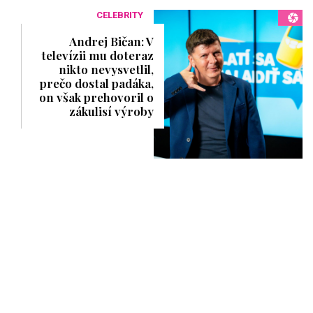
CELEBRITY
Andrej Bičan: V
televízii mu doteraz
nikto nevysvetlil,
prečo dostal padáka,
on však prehovoril o
zákulisí výroby