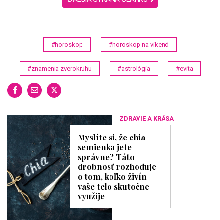
#horoskop
#horoskop na víkend
#znamenia zverokruhu
#astrológia
#evita
ZDRAVIE A KRÁSA
Myslíte si, že chia
semienka jete
správne? Táto
drobnosť rozhoduje
o tom, koľko živín
vaše telo skutočne
využije