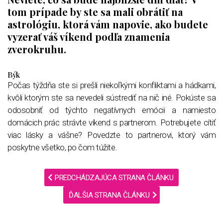
tom prípade by ste sa mali obrátiť na
astrológiu, ktorá vám napovie, ako budete
vyzerať váš víkend podľa znamenia
zverokruhu.
Býk
Počas týždňa ste si prešli niekoľkými konfliktami a hádkami,
kvôli ktorým ste sa nevedeli sústrediť na nič iné. Pokúste sa
odosobniť od týchto negatívnych emócii a namiesto
domácich prác strávte víkend s partnerom. Potrebujete cítiť
viac lásky a vášne? Povedzte to partnerovi, ktorý vám
poskytne všetko, po čom túžite.
PREDCHÁDZAJÚCA STRANA ČLÁNKU
ĎALŠIA STRANA ČLÁNKU