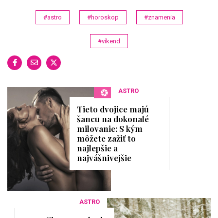
#astro
#horoskop
#znamenia
#víkend
ASTRO
Tieto dvojice majú
šancu na dokonalé
milovanie: S kým
môžete zažiť to
najlepšie a
najvášnivejšie
ASTRO