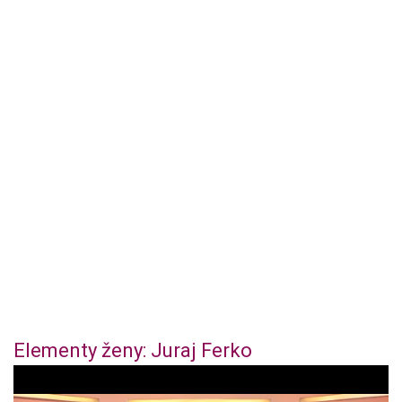
Elementy ženy: Juraj Ferko
0
o
f