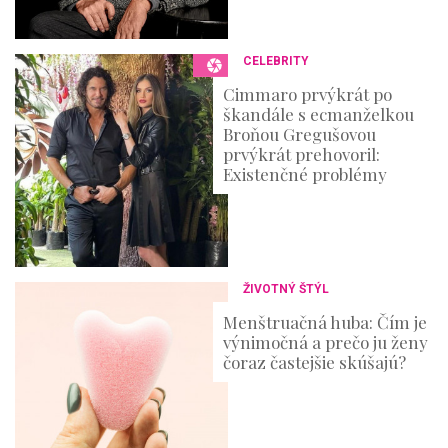
CELEBRITY
Cimmaro prvýkrát po
škandále s ecmanželkou
Broňou Gregušovou
prvýkrát prehovoril:
Existenčné problémy
ŽIVOTNÝ ŠTÝL
Menštruačná huba: Čím je
výnimočná a prečo ju ženy
čoraz častejšie skúšajú?