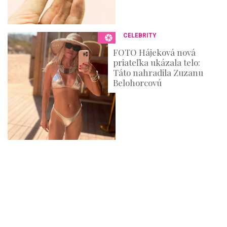
CELEBRITY
FOTO Hájeková nová
priateľka ukázala telo:
Táto nahradila Zuzanu
Belohorcovú