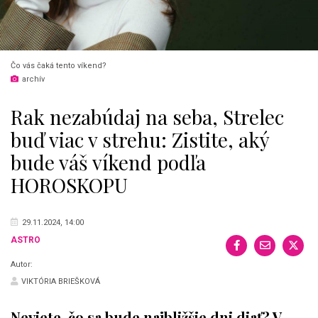
Čo vás čaká tento víkend?
archív
Rak nezabúdaj na seba, Strelec
buď viac v strehu: Zistite, aký
bude váš víkend podľa
HOROSKOPU
29.11.2024, 14:00
ASTRO
Autor:
VIKTÓRIA BRIEŠKOVÁ
Neviete, čo sa bude najbližšie dni diať? V