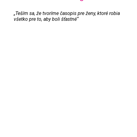
„Teším sa, že tvoríme časopis pre ženy, ktoré robia
všetko pre to, aby boli šťastné“
Evita Urbaníková
ODKAZY
Inzercia
Online inzercia
Kontakt
GDPR