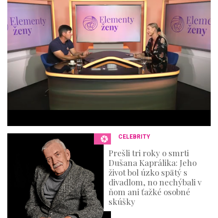
4
4
m
i
n
u
t
e
s
,
3
6
s
e
c
o
n
CELEBRITY
d
s
Prešli tri roky o smrti
Dušana Kaprálika: Jeho
život bol úzko spätý s
divadlom, no nechýbali v
ňom ani ťažké osobné
skúšky