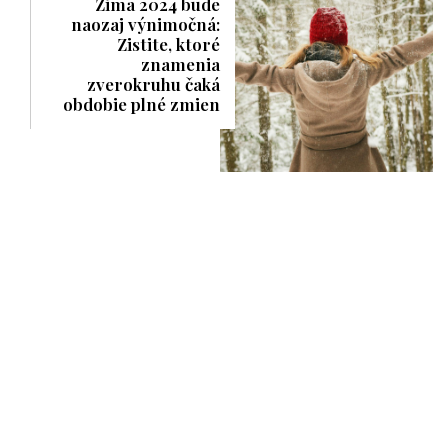
Zima 2024 bude
naozaj výnimočná:
Zistite, ktoré
znamenia
zverokruhu čaká
obdobie plné zmien