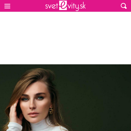
Preskočiť na hlavný obsah