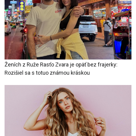
Ženích z Ruže Rasťo Zvara je opäť bez frajerky:
Rozišiel sa s totuo známou kráskou