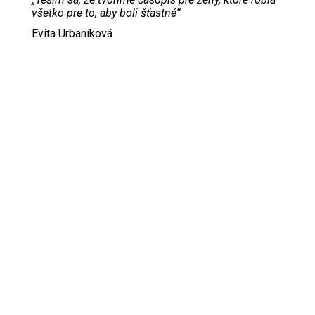
všetko pre to, aby boli šťastné“
Evita Urbaníková
ODKAZY
Inzercia
Online inzercia
Kontakt
GDPR