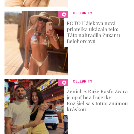
CELEBRITY
FOTO Hájeková nová
priateľka ukázala telo:
Táto nahradila Zuzanu
Belohorcovú
CELEBRITY
Ženích z Ruže Rasťo Zvara
je opäť bez frajerky:
Rozišiel sa s totuo známou
kráskou