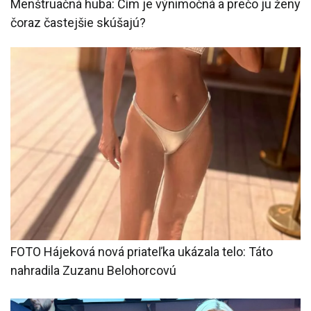
Menštruačná huba: Čím je výnimočná a prečo ju ženy
čoraz častejšie skúšajú?
FOTO Hájeková nová priateľka ukázala telo: Táto
nahradila Zuzanu Belohorcovú