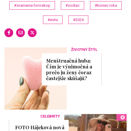
#znamenia horoskop
#zodiac
#koniec roka
#evita
#2024
ŽIVOTNÝ ŠTÝL
Menštruačná huba:
Čím je výnimočná a
prečo ju ženy čoraz
častejšie skúšajú?
CELEBRITY
FOTO Hájeková nová