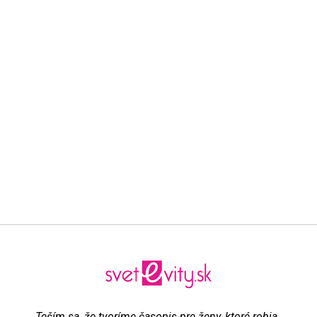
„Teším sa, že tvoríme časopis pre ženy, ktoré robia