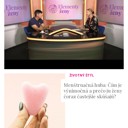
o
n
d
o
f
4
4
m
i
n
u
t
e
s
,
3
ŽIVOTNÝ ŠTÝL
6
s
Menštruačná huba: Čím je
e
výnimočná a prečo ju ženy
c
o
čoraz častejšie skúšajú?
n
d
s