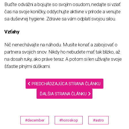
Buďte odvážni a bojujte so svojím osudom, nedajte si vziať
čas na svoje koníčky, oddychujte aktívne v prírode a venujte
sa duševnej hygiene. Zdravie sa vám odplatí svojou silou.
Vzťahy
Nič nenechávajte na náhodu. Musíte konať a zabojovať o
partnera svojich snov. Nikdy ho nebudete mať tak blízko, až
na dosah ruky, ako práve teraz. A potom si len užívajte svoje
šťastie plnými dúškami.
PREDCHÁDZAJÚCA STRANA ČLÁNKU
ĎALŠIA STRANA ČLÁNKU
#december
#horoskop
#astro