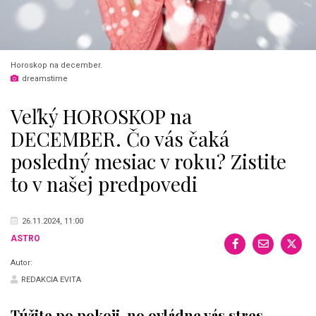
Horoskop na december.
dreamstime
Veľký HOROSKOP na
DECEMBER. Čo vás čaká
posledný mesiac v roku? Zistite
to v našej predpovedi
26.11.2024, 11:00
ASTRO
Autor:
REDAKCIA EVITA
Túžite po pokoji, no ovládne vás stres,