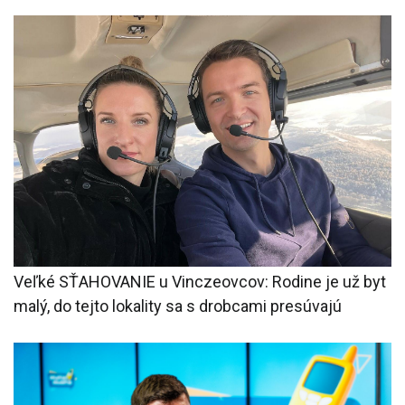
Veľké SŤAHOVANIE u Vinczeovcov: Rodine je už byt
malý, do tejto lokality sa s drobcami presúvajú