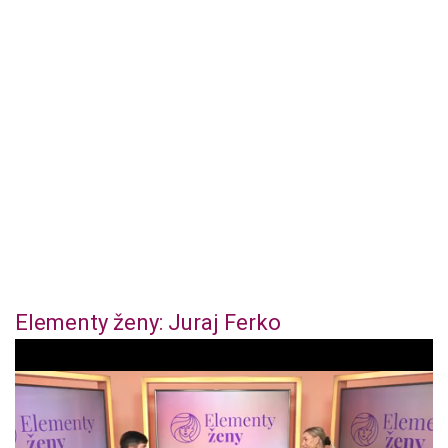
Elementy ženy: Juraj Ferko
0
o
f
4
4
m
i