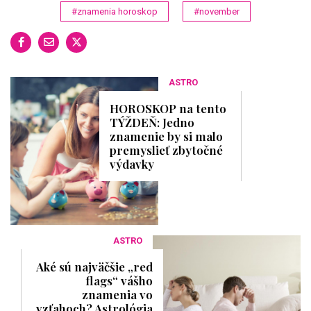
#znamenia horoskop
#november
ASTRO
HOROSKOP na tento
TÝŽDEŇ: Jedno
znamenie by si malo
premyslieť zbytočné
výdavky
ASTRO
Aké sú najväčšie „red
flags“ vášho
znamenia vo
vzťahoch? Astrológia