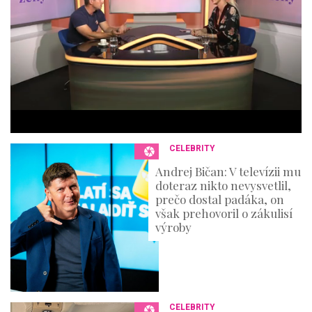
n
u
t
e
s
,
3
6
s
e
c
o
n
CELEBRITY
d
s
Andrej Bičan: V televízii mu
doteraz nikto nevysvetlil,
prečo dostal padáka, on
však prehovoril o zákulisí
výroby
CELEBRITY