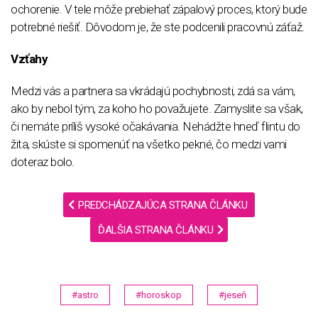
ochorenie. V tele môže prebiehať zápalový proces, ktorý bude
potrebné riešiť. Dôvodom je, že ste podcenili pracovnú záťaž.
Vzťahy
Medzi vás a partnera sa vkrádajú pochybnosti, zdá sa vám,
ako by nebol tým, za koho ho považujete. Zamyslite sa však,
či nemáte príliš vysoké očakávania. Nehádžte hneď flintu do
žita, skúste si spomenúť na všetko pekné, čo medzi vami
doteraz bolo.
PREDCHÁDZAJÚCA STRANA ČLÁNKU
ĎALŠIA STRANA ČLÁNKU
#astro
#horoskop
#jeseň