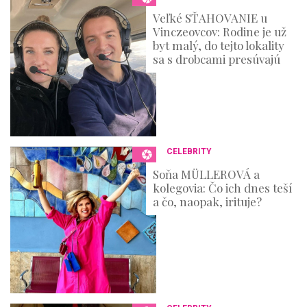
Veľké SŤAHOVANIE u
Vinczeovcov: Rodine je už
byt malý, do tejto lokality
sa s drobcami presúvajú
CELEBRITY
Soňa MÜLLEROVÁ a
kolegovia: Čo ich dnes teší
a čo, naopak, irituje?