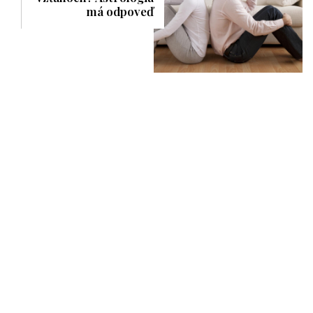
má odpoveď