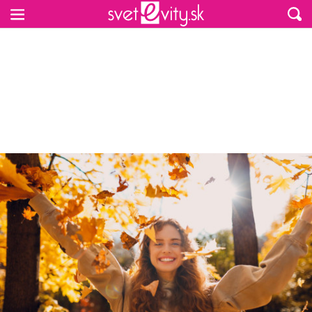
Preskočiť na hlavný obsah