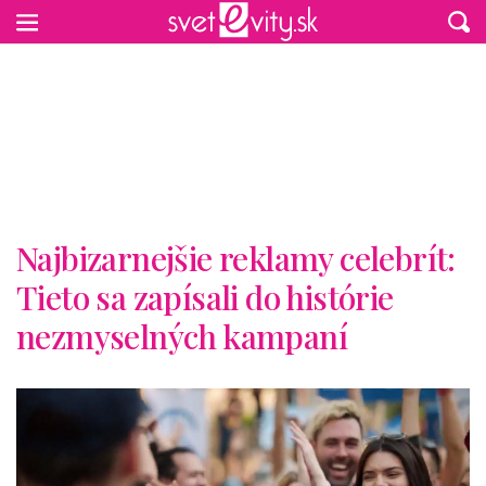
Preskočiť na hlavný obsah
Najbizarnejšie reklamy celebrít:
Tieto sa zapísali do histórie
nezmyselných kampaní