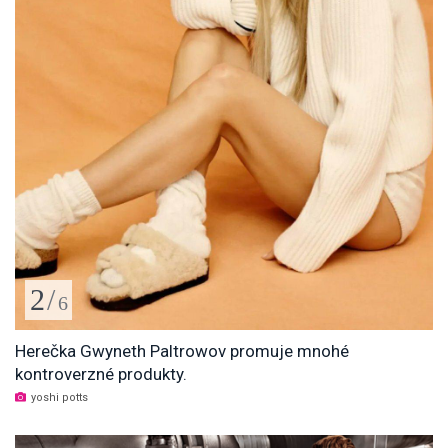
2
/
6
Herečka Gwyneth Paltrowov promuje mnohé
kontroverzné produkty.
yoshi potts