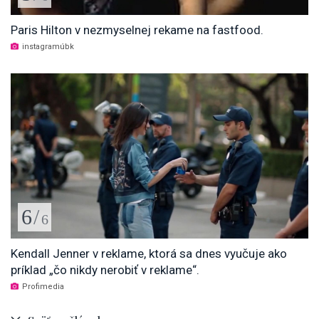
Paris Hilton v nezmyselnej rekame na fastfood.
instagramúbk
6
/
6
Kendall Jenner v reklame, ktorá sa dnes vyučuje ako
príklad „čo nikdy nerobiť v reklame“.
Profimedia