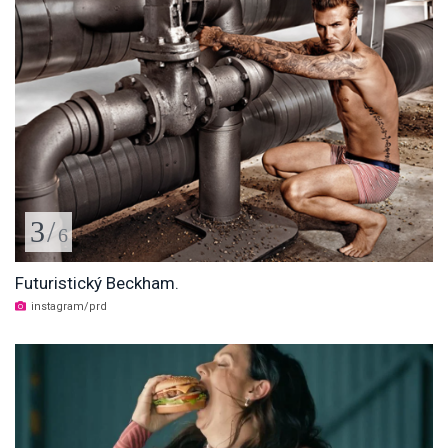
3
/
6
Futuristický Beckham.
instagram/prd