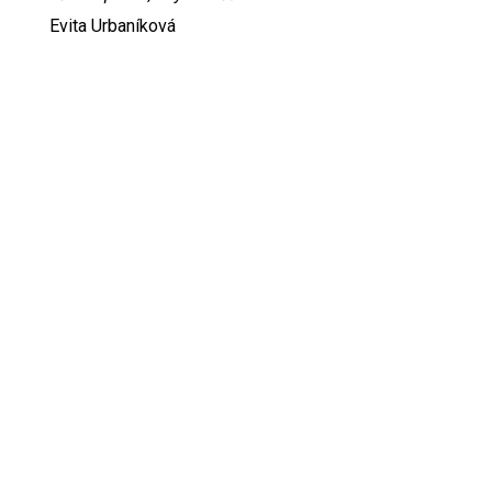
Evita Urbaníková
ODKAZY
Inzercia
Online inzercia
Kontakt
GDPR
Kontant na šéfredaktorku svetevity.sk: