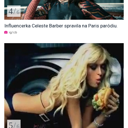
4
/
6
Influencerka Celeste Barber spravila na Paris paródiu.
ig/cb
5
/
6