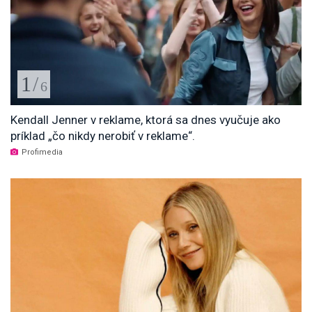
1
/
6
Kendall Jenner v reklame, ktorá sa dnes vyučuje ako
príklad „čo nikdy nerobiť v reklame“.
Profimedia