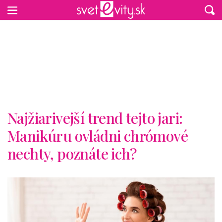
Preskočiť na hlavný obsah
Najžiarivejší trend tejto jari:
Manikúru ovládni chrómové
nechty, poznáte ich?