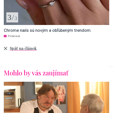
3
/
3
Chrome nails sú novým a obľúbeným trendom.
Pinterest
Späť na článok
Mohlo by vás zaujímať