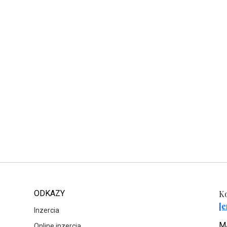
ODKAZY
Ko
[e
Inzercia
MA
Online inzercia