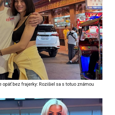
 opäť bez frajerky: Rozišiel sa s totuo známou