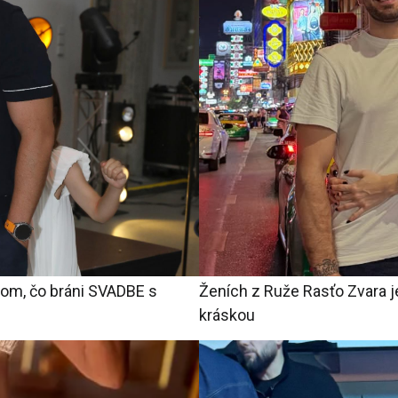
tom, čo bráni SVADBE s
Ženích z Ruže Rasťo Zvara je
kráskou