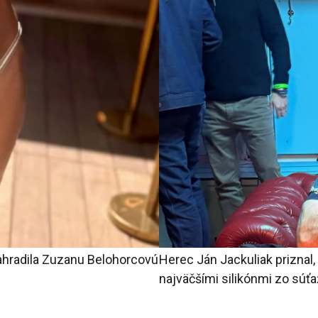
nahradila Zuzanu Belohorcovú
Herec Ján Jackuliak priznal,
najväčšími silikónmi zo súťa