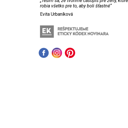
„Teším sa, že tvoríme časopis pre ženy, ktoré
robia všetko pre to, aby boli šťastné“
Evita Urbaníková