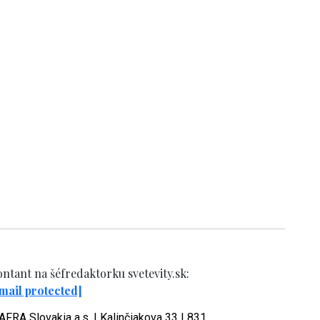
ntant na šéfredaktorku svetevity.sk:
mail protected]
FRA Slovakia a.s. | Kalinčiakova 33 | 831