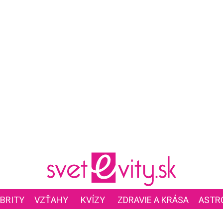
BRITY
VZŤAHY
KVÍZY
ZDRAVIE A KRÁSA
ASTR