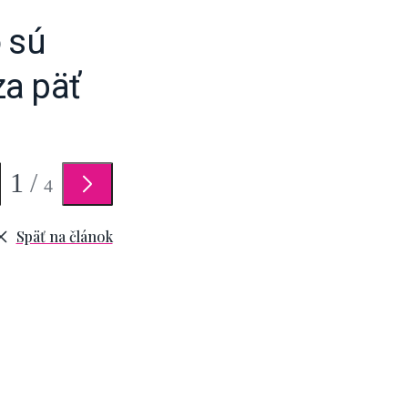
 sú
za päť
1
/
4
Späť na článok