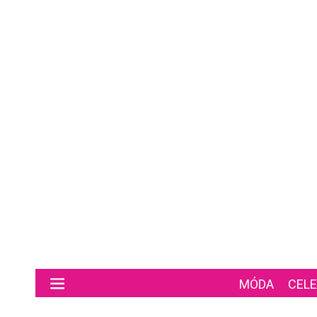
Preskočiť na hlavný obsah
MÓDA
CELE