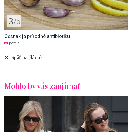
3
/
3
Cesnak je prírodné antibiotiku.
pexels
Späť na článok
Mohlo by vás zaujímať