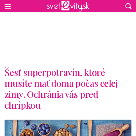
Preskočiť na hlavný obsah
Šesť superpotravín, ktoré
musíte mať doma počas celej
zimy. Ochránia vás pred
chrípkou