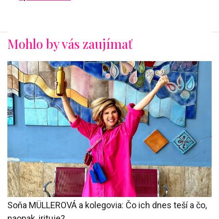
Mohlo by vás zaujímať
Soňa MÜLLEROVÁ a kolegovia: Čo ich dnes teší a čo,
naopak, irituje?