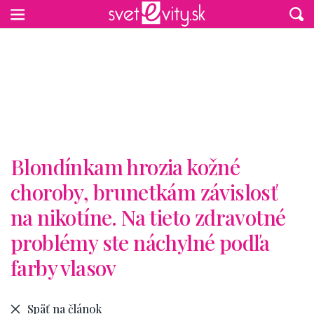
Preskočiť na hlavný obsah
Blondínkam hrozia kožné
choroby, brunetkám závislosť
na nikotíne. Na tieto zdravotné
problémy ste náchylné podľa
farby vlasov
Späť na článok