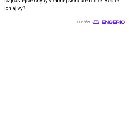
Najčastejšie chyby v rannej skincare rutine: Robíte
ich aj vy?