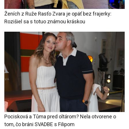
Ženích z Ruže Rasťo Zvara je opäť bez frajerky:
Rozišiel sa s totuo známou kráskou
Pocisková a Tůma pred oltárom? Nela otvorene o
tom, čo bráni SVADBE s Filipom