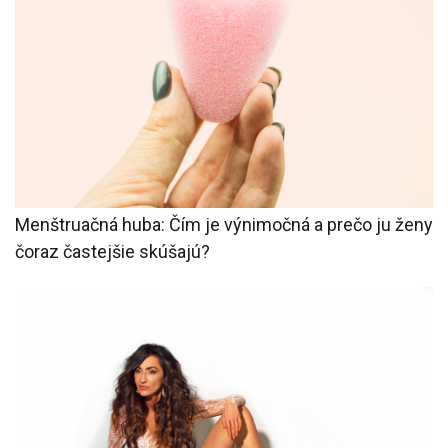
Menštruačná huba: Čím je výnimočná a prečo ju ženy
čoraz častejšie skúšajú?