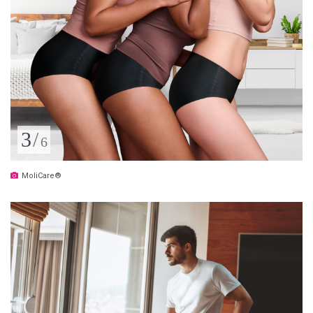
3
/
6
MoliCare®