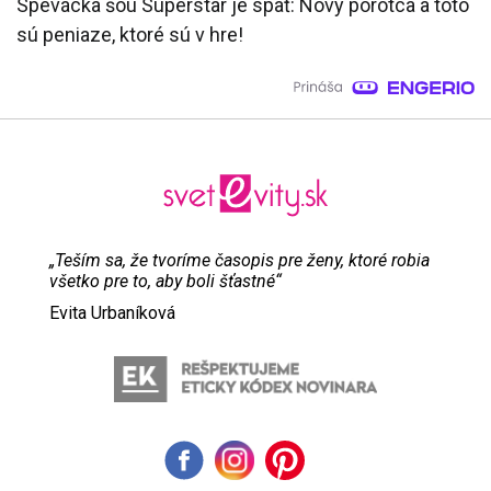
Spevácka šou Superstar je späť: Nový porotca a toto
sú peniaze, ktoré sú v hre!
„Teším sa, že tvoríme časopis pre ženy, ktoré robia
všetko pre to, aby boli šťastné“
Evita Urbaníková