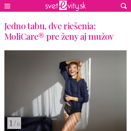
Preskočiť na hlavný obsah
Jedno tabu, dve riešenia:
MoliCare® pre ženy aj mužov
1
/
6