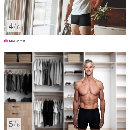
4
/
6
MoliCare®
5
/
6