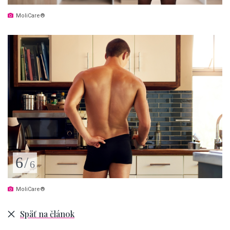
MoliCare®
6
/
6
MoliCare®
Späť na článok