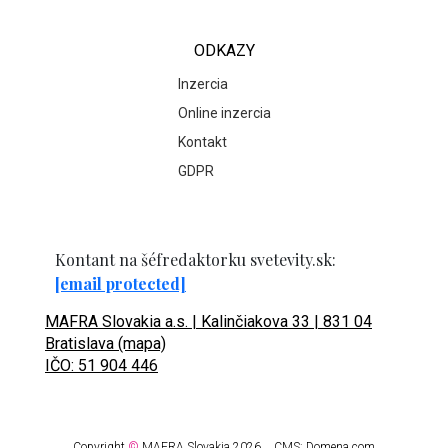
ODKAZY
Inzercia
Online inzercia
Kontakt
GDPR
Kontant na šéfredaktorku svetevity.sk:
[email protected]
MAFRA Slovakia a.s. | Kalinčiakova 33 | 831 04
Bratislava (mapa)
IČO: 51 904 446
Copyright
©
MAFRA Slovakia 2026.
CMS:
Domena.com