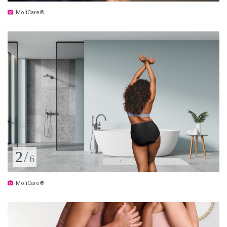
MoliCare®
2
/
6
MoliCare®