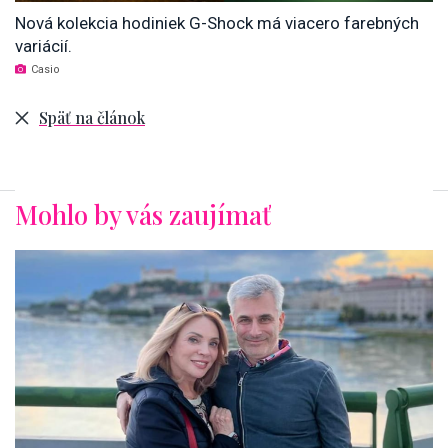
Nová kolekcia hodiniek G-Shock má viacero farebných
variácií.
Casio
Späť na článok
Mohlo by vás zaujímať