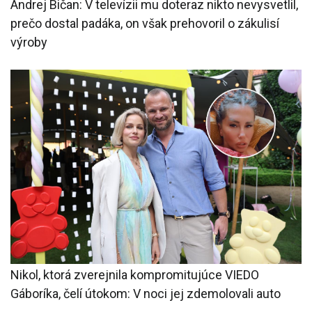
Andrej Bičan: V televízii mu doteraz nikto nevysvetlil,
prečo dostal padáka, on však prehovoril o zákulisí
výroby
Nikol, ktorá zverejnila kompromitujúce VIEDO
Gáboríka, čelí útokom: V noci jej zdemolovali auto