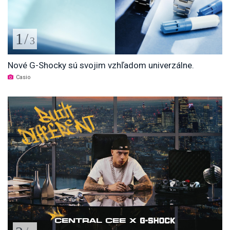
1
/
3
Nové G-Shocky sú svojim vzhľadom univerzálne.
Casio