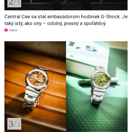
2
/
3
Central Cee sa stal ambasádorom hodiniek G-Shock. Je
taký istý, ako ony – odolný, presný a spoľahlivý.
Casio
3
/
3