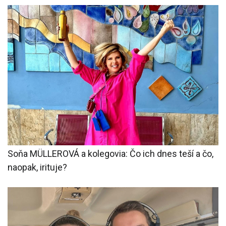
Soňa MÜLLEROVÁ a kolegovia: Čo ich dnes teší a čo,
naopak, irituje?