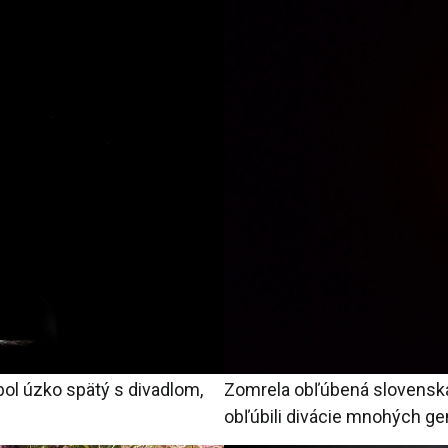
 bol úzko spätý s divadlom,
Zomrela obľúbená slovenská 
obľúbili divácie mnohých ge