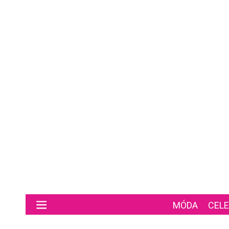
Preskočiť na hlavný obsah
MÓDA
CELE