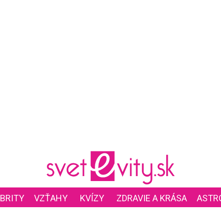
BRITY
VZŤAHY
KVÍZY
ZDRAVIE A KRÁSA
ASTR