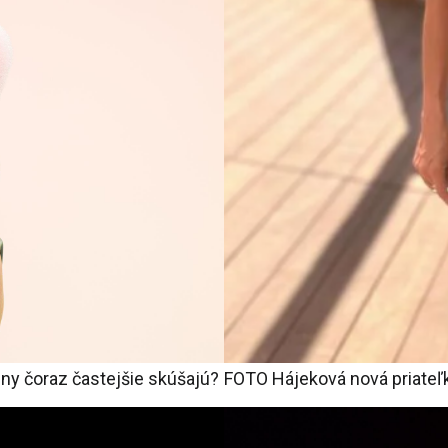
ny čoraz častejšie skúšajú?
FOTO Hájeková nová priateľk