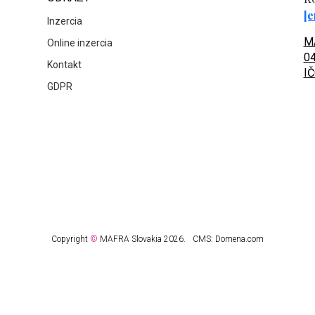
[e
Inzercia
MA
Online inzercia
04
Kontakt
IČ
GDPR
Copyright
©
MAFRA Slovakia 2026.
CMS:
Domena.com