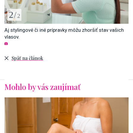
2
/
2
Aj stylingové či iné prípravky môžu zhoršiť stav vašich
vlasov.
Späť na článok
Mohlo by vás zaujímať